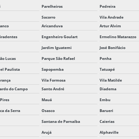
i
Parelheiros
Pedreira
Socorro
Vila Andrade
ranco
Aricanduva
Artur Alvim
iradentes
Engenheiro Goulart
Ermelino Matarazzo
Jardim Iguatemi
José Bonifácio
ão Lucas
Parque São Rafael
Penha
el Paulista
Sapopemba
Tatuapé
erança
Vila Formosa
Vila Matilde
nardo do Campo
Santo André
Diadema
 Pires
Mauá
Embu
ica da Serra
Osasco
Barueri
Santana de Parnaíba
Caierias
Arujá
Alphaville