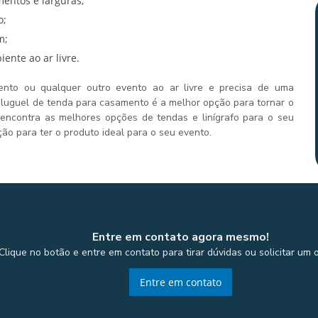
mentos e larguras;
o;
m;
ente ao ar livre.
nto ou qualquer outro evento ao ar livre e precisa de uma
 aluguel de tenda para casamento é a melhor opção para tornar o
 encontra as melhores opções de tendas e linígrafo para o seu
ão para ter o produto ideal para o seu evento.
Entre em contato agora mesmo!
Clique no botão e entre em contato para tirar dúvidas ou solicitar um
Entre em contato