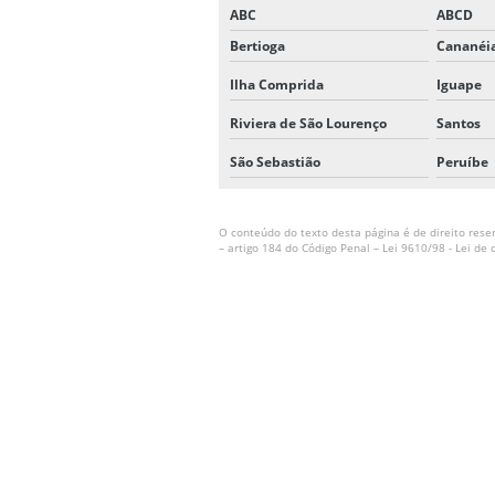
ABC
ABCD
Bertioga
Cananéi
Ilha Comprida
Iguape
Riviera de São Lourenço
Santos
São Sebastião
Peruíbe
O conteúdo do texto desta página é de direito reser
– artigo 184 do Código Penal –
Lei 9610/98 - Lei de 