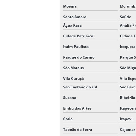
Moema
Morumb
Santo Amaro
Saúde
Água Rasa
Anália F
Cidade Patriarca
Cidade T
Itaim Paulista
Itaquera
Parque do Carmo
Parque S
São Mateus
São Migu
Vila Curuçá
Vila Esp
São Caetano do sul
São Ber
Suzano
Ribeirão
Embu das Artes
Itapecer
Cotia
Itapevi
Taboão da Serra
Cajamar