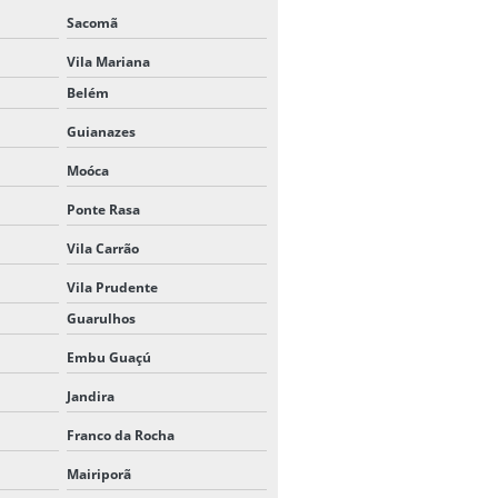
Sacomã
TENDA CHAPÉU DE BRUXA 4X4
Vila Mariana
PREÇO
Belém
TENDA CHAPÉU DE BRUXA 5X5
Guianazes
TENDA GALPÃO ALUGUEL
Moóca
UNIFILAS PARA EVENTOS
Ponte Rasa
Vila Carrão
UNIFILAS PARA LOCAÇÃO
Vila Prudente
Guarulhos
Embu Guaçú
Jandira
Franco da Rocha
Mairiporã