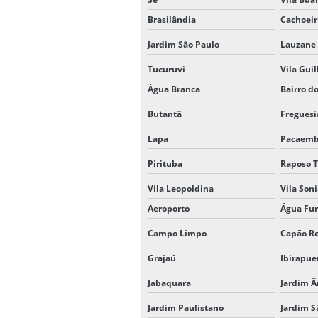
Brasilândia
Cachoeir
Jardim São Paulo
Lauzane 
Tucuruvi
Vila Gui
Água Branca
Bairro d
Butantã
Freguesi
Lapa
Pacaem
Pirituba
Raposo T
Vila Leopoldina
Vila Son
Aeroporto
Água Fu
Campo Limpo
Capão R
Grajaú
Ibirapue
Jabaquara
Jardim Â
Jardim Paulistano
Jardim S