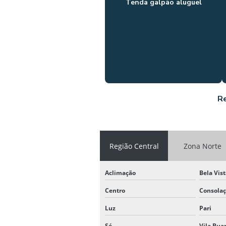
Tenda galpão aluguel
Re
Região Central
Zona Norte
Aclimação
Bela Vis
Centro
Consola
Luz
Pari
Sé
Vila Bua