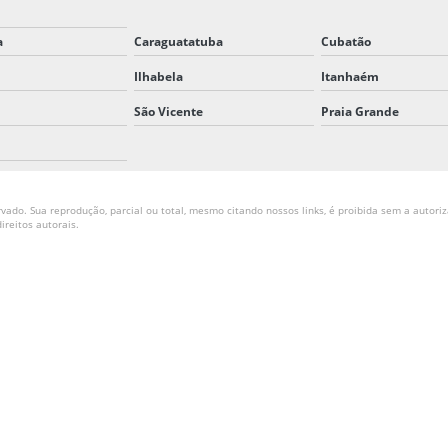
a
Caraguatatuba
Cubatão
Ilhabela
Itanhaém
São Vicente
Praia Grande
vado. Sua reprodução, parcial ou total, mesmo citando nossos links, é proibida sem a autoriz
direitos autorais
.