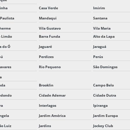
inha
Casa Verde
Imirim
Paulista
Mandaqui
Santana
lherme
Vila Gustavo
Vila Maria
o Limão
Barra Funda
Alto da Lapa
a do Ó
Jaguaré
Jaraguá
bú
Perdizes
Perús
avares
Rio Pequeno
São Domingos
ia
nda
Brooklin
Campo Belo
edondo
Cidade Ademar
Cidade Dutra
ra
Interlagos
Ipiranga
ngela
Jardim América
Jardim Europa
ão Luiz
Jardins
Jockey Club