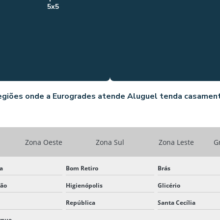
5x5
giões onde a Eurogrades atende Aluguel tenda casamen
Zona Oeste
Zona Sul
Zona Leste
G
ta
Bom Retiro
Brás
ção
Higienópolis
Glicério
República
Santa Cecília
rque