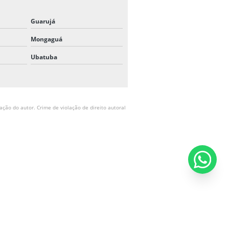
Guarujá
Mongaguá
Ubatuba
ação do autor. Crime de violação de direito autoral