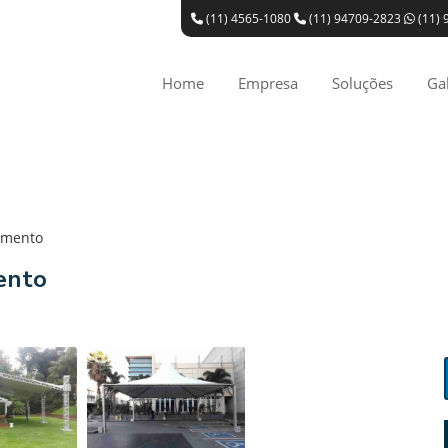
(11) 4565-1080
(11) 94709-2823
(11) 
Home
Empresa
Soluções
Gal
amento
ento