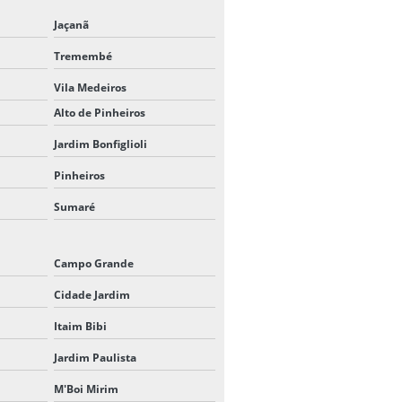
Jaçanã
LOCAÇÃO DE TENDAS
Tremembé
LOCAÇÃO DE TENDAS EM SP
Vila Medeiros
LOCAÇÃO DE UNIFILAS EM SP
Alto de Pinheiros
Jardim Bonfiglioli
PEDESTAL UNIFILA
Pinheiros
PEDESTAL UNIFILA PREÇO
Sumaré
PÓRTICO PARA EVENTOS
Campo Grande
SEPARADORES DE FILA PARA
EVENTOS
Cidade Jardim
SUPER CONE DE SINALIZAÇÃO
Itaim Bibi
Jardim Paulista
TENDA CHAPÉU DE BRUXA 10X10
M'Boi Mirim
TENDA CHAPÉU DE BRUXA 3X3