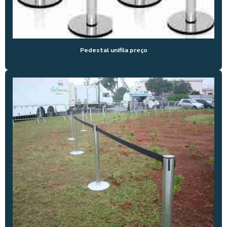
LOCAÇÃO DE GRADIL PARA EVENTOS
LOCAÇÃO DE GRADIL PARA EVENTOS SP
LOCAÇÃO ORGANIZADOR DE FILA
Pedestal unifila preço
LOCAÇÃO DE PAINEL BACKDROP
LOCAÇÃO DE PISO PARA EVENTOS
LOCAÇÃO DE PÓRTICO
LOCAÇÃO DE TENDA 10X10
LOCAÇÃO TENDA 5X5
LOCAÇÃO DE TENDA CHAPÉU DE BRUXA
LOCAÇÃO DE TENDAS
LOCAÇÃO DE TENDAS EM SP
LOCAÇÃO DE UNIFILAS EM SP