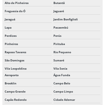
Alto de Pinheiros
Butantã
Freguesia do Ó
Jaguaré
Jaraguá
Jardim Bonfiglioli
Lapa
Pacaembú
Perdizes
Perús
Pinheiros
Pirituba
Raposo Tavares
Rio Pequeno
São Domingos
Sumaré
Vila Leopoldina
Vila Sonia
Aeroporto
Água Funda
Brooklin
Campo Belo
Campo Grande
Campo Limpo
Capão Redondo
Cidade Ademar