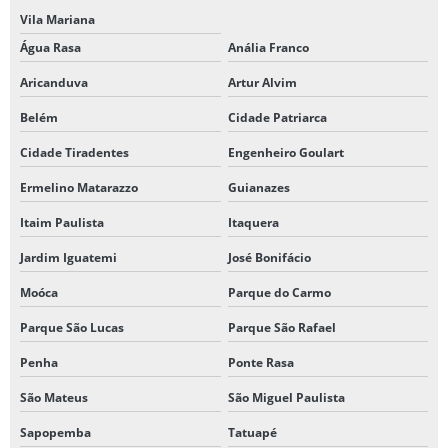
Vila Mariana
Água Rasa
Anália Franco
Aricanduva
Artur Alvim
Belém
Cidade Patriarca
Cidade Tiradentes
Engenheiro Goulart
Ermelino Matarazzo
Guianazes
Itaim Paulista
Itaquera
Jardim Iguatemi
José Bonifácio
Moóca
Parque do Carmo
Parque São Lucas
Parque São Rafael
Penha
Ponte Rasa
São Mateus
São Miguel Paulista
Sapopemba
Tatuapé