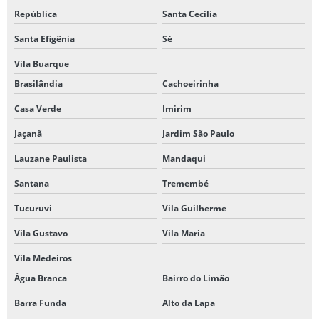
República
Santa Cecília
Santa Efigênia
Sé
Vila Buarque
Brasilândia
Cachoeirinha
Casa Verde
Imirim
Jaçanã
Jardim São Paulo
Lauzane Paulista
Mandaqui
Santana
Tremembé
Tucuruvi
Vila Guilherme
Vila Gustavo
Vila Maria
Vila Medeiros
Água Branca
Bairro do Limão
Barra Funda
Alto da Lapa