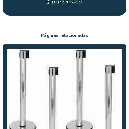
ALUGUEL DE UNIFILA
(11) 94709-2823
ALUGUEL DE UNIFILAS SP
BOX TRUSS PARA ALUGAR
CONES DE SINALIZAÇÃO DE TRANSITO
Páginas relacionadas
GRADE PARA EVENTO
GRADES DE CONTENÇÃO PARA EVENTOS
GRADES DE PROTEÇÃO PARA EVENTOS
GRADIL PARA EVENTOS
GRADIL DE PROTEÇÃO PARA EVENTOS
LOCAÇÃO DE BOX TRUSS
LOCAÇÃO DE BOX TRUSS PREÇO
LOCAÇÃO DE BOX TRUSS SP