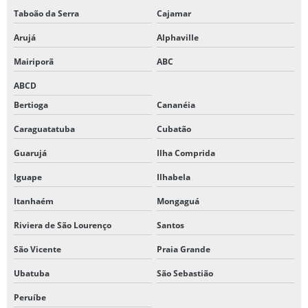
Taboão da Serra
Cajamar
Arujá
Alphaville
Mairiporã
ABC
ABCD
Bertioga
Cananéia
Caraguatatuba
Cubatão
Guarujá
Ilha Comprida
Iguape
Ilhabela
Itanhaém
Mongaguá
Riviera de São Lourenço
Santos
São Vicente
Praia Grande
Ubatuba
São Sebastião
Peruíbe