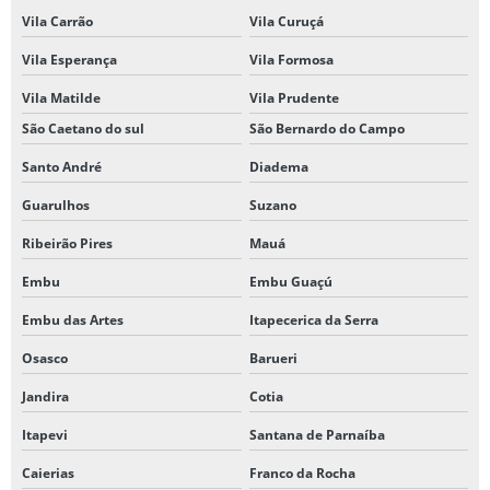
Vila Carrão
Vila Curuçá
Vila Esperança
Vila Formosa
Vila Matilde
Vila Prudente
São Caetano do sul
São Bernardo do Campo
Santo André
Diadema
Guarulhos
Suzano
Ribeirão Pires
Mauá
Embu
Embu Guaçú
Embu das Artes
Itapecerica da Serra
Osasco
Barueri
Jandira
Cotia
Itapevi
Santana de Parnaíba
Caierias
Franco da Rocha