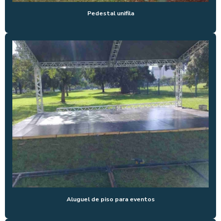
PEDESTAL UNIFILA
Pedestal unifila
PEDESTAL UNIFILA PREÇO
PÓRTICO PARA EVENTOS
SEPARADORES DE FILA PARA EVENTOS
SUPER CONE DE SINALIZAÇÃO
TENDA CHAPÉU DE BRUXA 10X10
TENDA CHAPÉU DE BRUXA 3X3
TENDA CHAPÉU DE BRUXA 4X4 PREÇO
TENDA CHAPÉU DE BRUXA 5X5
TENDA GALPÃO ALUGUEL
UNIFILAS PARA EVENTOS
Aluguel de piso para eventos
UNIFILAS PARA LOCAÇÃO