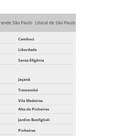
LOCAÇÃO DE TENDAS
rande São Paulo
Litoral de São Paulo
LOCAÇÃO DE TENDAS EM SP
LOCAÇÃO DE UNIFILAS EM SP
Cambuci
Liberdade
PEDESTAL UNIFILA
Santa Efigênia
PEDESTAL UNIFILA PREÇO
PÓRTICO PARA EVENTOS
Jaçanã
SEPARADORES DE FILA PARA
Tremembé
EVENTOS
Vila Medeiros
SUPER CONE DE SINALIZAÇÃO
Alto de Pinheiros
Jardim Bonfiglioli
TENDA CHAPÉU DE BRUXA 10X10
Pinheiros
TENDA CHAPÉU DE BRUXA 3X3