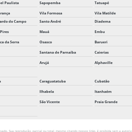
el Paulista
Sapopemba
Tatuapé
erança
Vila Formosa
Vila Matilde
nardo do Campo
Santo André
Diadema
 Pires
Mauá
Embu
ica da Serra
Osasco
Barueri
Santana de Parnaíba
Caierias
Arujá
Alphaville
a
Caraguatatuba
Cubatão
Ilhabela
Itanhaém
São Vicente
Praia Grande
vado. Sua reprodução, parcial ou total, mesmo citando nossos links, é proibida sem a autoriz