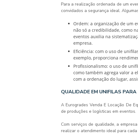
Para a realização ordenada de um eve
convidados a segurança ideal. Alguma
Ordem: a organização de um evento é uma característica que o torna importante, pois afeta
não só a credibilidade, como 
eventos
auxilia na sistematiza
empresa.
Eficiência: com o uso de
unifil
exemplo, proporciona rendiment
Profissionalismo: o uso de
unif
como também agrega valor a el
com a ordenação do lugar, as
QUALIDADE EM UNIFILAS PARA
A Eurogrades Venda E Locação De Eq
de produções e logísticas em eventos.
Com serviços de qualidade, a empresa 
realizar o atendimento ideal para cada 