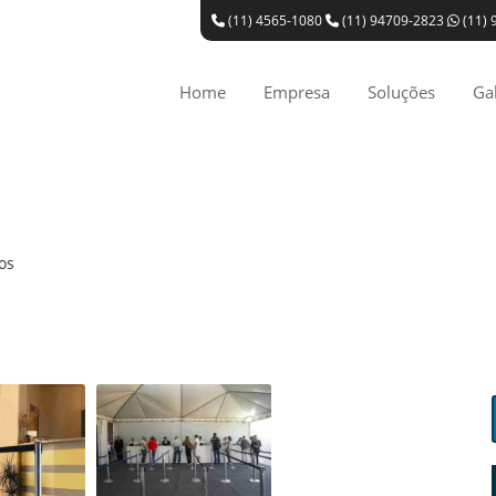
(11) 4565-1080
(11) 94709-2823
(11) 
Home
Empresa
Soluções
Gal
os