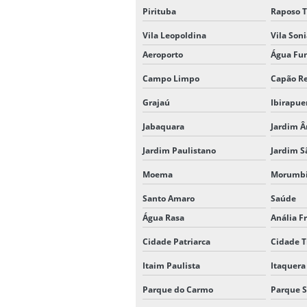
Pirituba
Raposo T
Vila Leopoldina
Vila Son
Aeroporto
Água Fu
Campo Limpo
Capão R
Grajaú
Ibirapue
Jabaquara
Jardim Â
Jardim Paulistano
Jardim S
Moema
Morumb
Santo Amaro
Saúde
Água Rasa
Anália F
Cidade Patriarca
Cidade T
Itaim Paulista
Itaquera
Parque do Carmo
Parque S