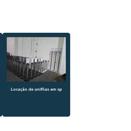
LOCAÇÃO DE GRADIL PARA
EVENTOS
LOCAÇÃO DE GRADIL PARA
EVENTOS SP
LOCAÇÃO ORGANIZADOR DE
FILA
LOCAÇÃO DE PAINEL BACKDROP
LOCAÇÃO DE PISO PARA
EVENTOS
LOCAÇÃO DE PÓRTICO
Locação de unifilas em sp
LOCAÇÃO DE TENDA 10X10
LOCAÇÃO TENDA 5X5
LOCAÇÃO DE TENDA CHAPÉU DE
BRUXA