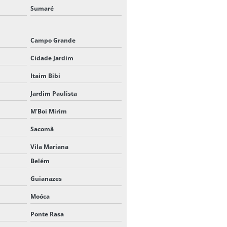
Sumaré
TENDA CHAPÉU DE BRUXA 4X4
PREÇO
Campo Grande
TENDA CHAPÉU DE BRUXA 5X5
Cidade Jardim
TENDA GALPÃO ALUGUEL
Itaim Bibi
Jardim Paulista
UNIFILAS PARA EVENTOS
M'Boi Mirim
UNIFILAS PARA LOCAÇÃO
Sacomã
Vila Mariana
Belém
Guianazes
Moóca
Ponte Rasa