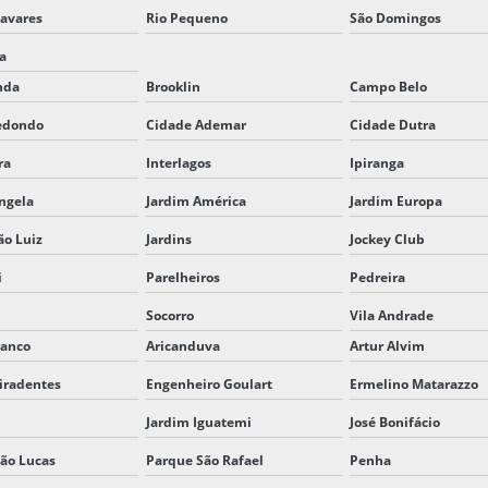
avares
Rio Pequeno
São Domingos
ia
nda
Brooklin
Campo Belo
edondo
Cidade Ademar
Cidade Dutra
ra
Interlagos
Ipiranga
ngela
Jardim América
Jardim Europa
ão Luiz
Jardins
Jockey Club
i
Parelheiros
Pedreira
Socorro
Vila Andrade
ranco
Aricanduva
Artur Alvim
iradentes
Engenheiro Goulart
Ermelino Matarazzo
Jardim Iguatemi
José Bonifácio
ão Lucas
Parque São Rafael
Penha