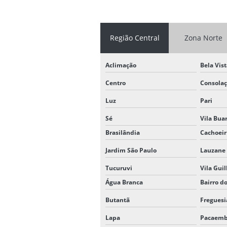
Região Central
Zona Norte
Aclimação
Bela Vis
Centro
Consola
Luz
Pari
Sé
Vila Bua
Brasilândia
Cachoeir
Jardim São Paulo
Lauzane 
Tucuruvi
Vila Gui
Água Branca
Bairro d
Butantã
Freguesi
Lapa
Pacaem