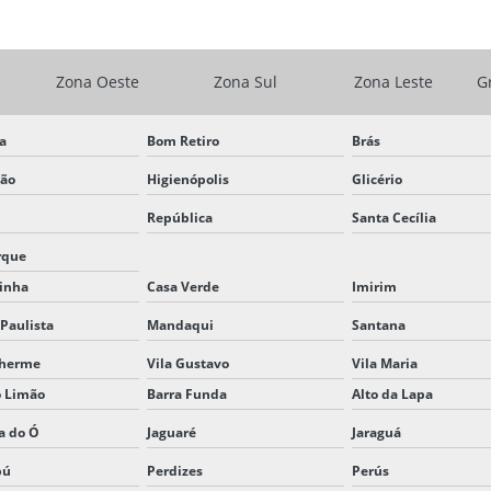
Zona Oeste
Zona Sul
Zona Leste
G
ta
Bom Retiro
Brás
ção
Higienópolis
Glicério
República
Santa Cecília
rque
inha
Casa Verde
Imirim
Paulista
Mandaqui
Santana
lherme
Vila Gustavo
Vila Maria
o Limão
Barra Funda
Alto da Lapa
a do Ó
Jaguaré
Jaraguá
bú
Perdizes
Perús