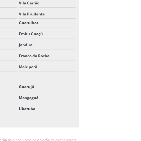
Vila Carrão
Vila Prudente
Guarulhos
Embu Guaçú
Jandira
Franco da Rocha
Mairiporã
Guarujá
Mongaguá
Ubatuba
ação do autor. Crime de violação de direito autoral