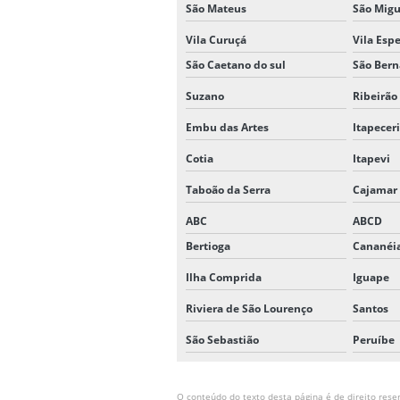
São Mateus
São Migu
Vila Curuçá
Vila Esp
São Caetano do sul
São Ber
Suzano
Ribeirão
Embu das Artes
Itapecer
Cotia
Itapevi
Taboão da Serra
Cajamar
ABC
ABCD
Bertioga
Cananéi
Ilha Comprida
Iguape
Riviera de São Lourenço
Santos
São Sebastião
Peruíbe
O conteúdo do texto desta página é de direito reser