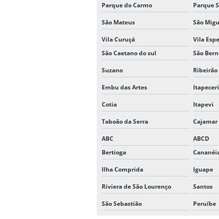
Parque do Carmo
Parque S
São Mateus
São Migu
Vila Curuçá
Vila Esp
São Caetano do sul
São Ber
Suzano
Ribeirão
Embu das Artes
Itapecer
Cotia
Itapevi
Taboão da Serra
Cajamar
ABC
ABCD
Bertioga
Cananéi
Ilha Comprida
Iguape
Riviera de São Lourenço
Santos
São Sebastião
Peruíbe