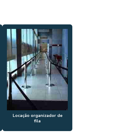
LOCAÇÃO DE GRADIL PARA
EVENTOS
LOCAÇÃO DE GRADIL PARA
EVENTOS SP
LOCAÇÃO ORGANIZADOR DE
FILA
LOCAÇÃO DE PAINEL BACKDROP
LOCAÇÃO DE PISO PARA
EVENTOS
LOCAÇÃO DE PÓRTICO
LOCAÇÃO DE TENDA 10X10
LOCAÇÃO TENDA 5X5
Locação organizador de
fila
LOCAÇÃO DE TENDA CHAPÉU DE
BRUXA