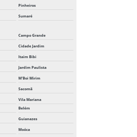
Pinheiros
TENDA CHAPÉU DE BRUXA 4X4
Sumaré
PREÇO
TENDA CHAPÉU DE BRUXA 5X5
Campo Grande
TENDA GALPÃO ALUGUEL
Cidade Jardim
UNIFILAS PARA EVENTOS
Itaim Bibi
Jardim Paulista
UNIFILAS PARA LOCAÇÃO
M'Boi Mirim
Sacomã
Vila Mariana
Belém
Guianazes
Moóca