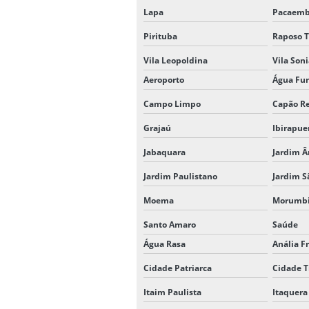
Lapa
Pacaem
Pirituba
Raposo T
Vila Leopoldina
Vila Son
Aeroporto
Água Fu
Campo Limpo
Capão R
Grajaú
Ibirapue
Jabaquara
Jardim Â
Jardim Paulistano
Jardim S
Moema
Morumb
Santo Amaro
Saúde
Água Rasa
Anália F
Cidade Patriarca
Cidade T
Itaim Paulista
Itaquera