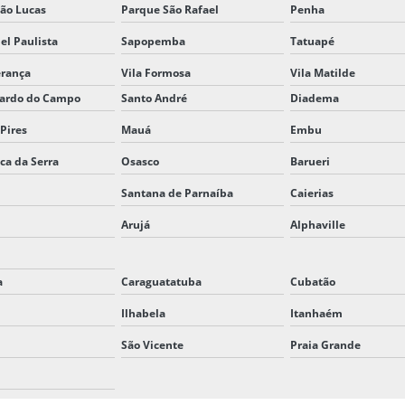
ão Lucas
Parque São Rafael
Penha
el Paulista
Sapopemba
Tatuapé
erança
Vila Formosa
Vila Matilde
nardo do Campo
Santo André
Diadema
 Pires
Mauá
Embu
ica da Serra
Osasco
Barueri
Santana de Parnaíba
Caierias
Arujá
Alphaville
a
Caraguatatuba
Cubatão
Ilhabela
Itanhaém
São Vicente
Praia Grande