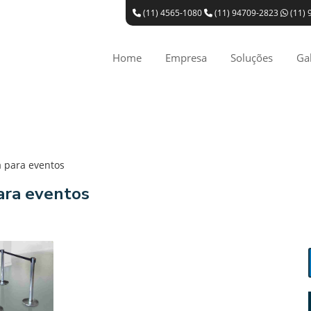
(11) 4565-1080
(11) 94709-2823
(11) 
Home
Empresa
Soluções
Gal
a para eventos
ara eventos