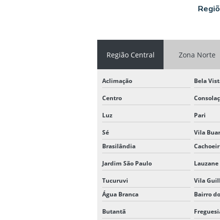
Regiõ
Região Central
Zona Norte
Aclimação
Bela Vis
Centro
Consola
Luz
Pari
Sé
Vila Bua
Brasilândia
Cachoeir
Jardim São Paulo
Lauzane 
Tucuruvi
Vila Gui
Água Branca
Bairro d
Butantã
Freguesi