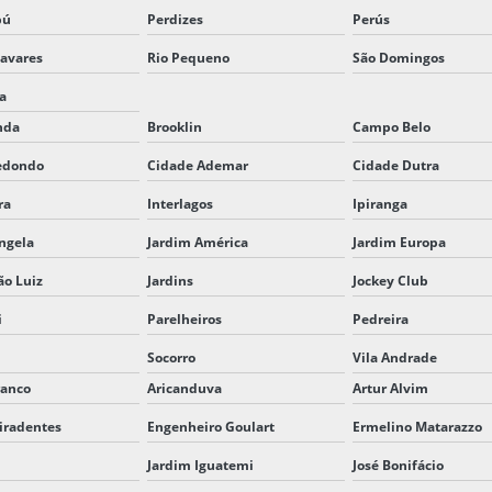
bú
Perdizes
Perús
avares
Rio Pequeno
São Domingos
ia
nda
Brooklin
Campo Belo
edondo
Cidade Ademar
Cidade Dutra
ra
Interlagos
Ipiranga
ngela
Jardim América
Jardim Europa
ão Luiz
Jardins
Jockey Club
i
Parelheiros
Pedreira
Socorro
Vila Andrade
ranco
Aricanduva
Artur Alvim
iradentes
Engenheiro Goulart
Ermelino Matarazzo
Jardim Iguatemi
José Bonifácio