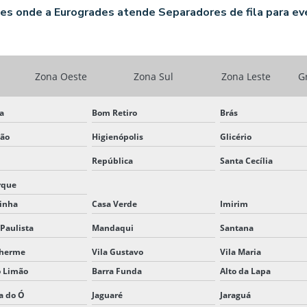
es onde a Eurogrades atende Separadores de fila para ev
Zona Oeste
Zona Sul
Zona Leste
G
ta
Bom Retiro
Brás
ção
Higienópolis
Glicério
República
Santa Cecília
rque
inha
Casa Verde
Imirim
Paulista
Mandaqui
Santana
lherme
Vila Gustavo
Vila Maria
o Limão
Barra Funda
Alto da Lapa
a do Ó
Jaguaré
Jaraguá