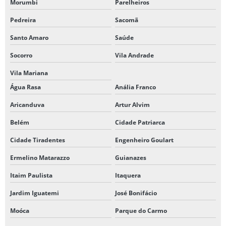
Morumbi
Parelheiros
Pedreira
Sacomã
Santo Amaro
Saúde
Socorro
Vila Andrade
Vila Mariana
Água Rasa
Anália Franco
Aricanduva
Artur Alvim
Belém
Cidade Patriarca
Cidade Tiradentes
Engenheiro Goulart
Ermelino Matarazzo
Guianazes
Itaim Paulista
Itaquera
Jardim Iguatemi
José Bonifácio
Moóca
Parque do Carmo