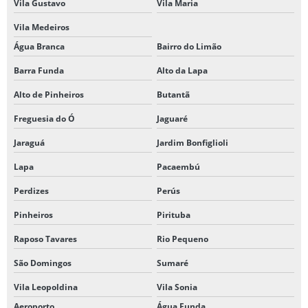
Vila Gustavo
Vila Maria
Vila Medeiros
Água Branca
Bairro do Limão
Barra Funda
Alto da Lapa
Alto de Pinheiros
Butantã
Freguesia do Ó
Jaguaré
Jaraguá
Jardim Bonfiglioli
Lapa
Pacaembú
Perdizes
Perús
Pinheiros
Pirituba
Raposo Tavares
Rio Pequeno
São Domingos
Sumaré
Vila Leopoldina
Vila Sonia
Aeroporto
Água Funda