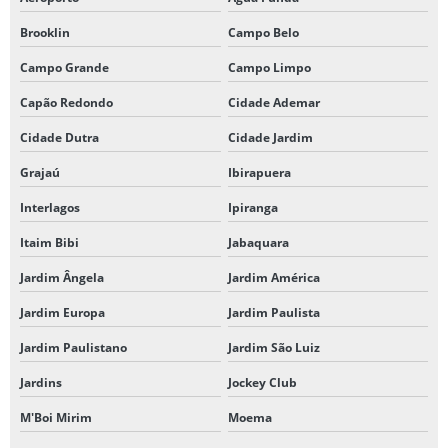
Brooklin
Campo Belo
Campo Grande
Campo Limpo
Capão Redondo
Cidade Ademar
Cidade Dutra
Cidade Jardim
Grajaú
Ibirapuera
Interlagos
Ipiranga
Itaim Bibi
Jabaquara
Jardim Ângela
Jardim América
Jardim Europa
Jardim Paulista
Jardim Paulistano
Jardim São Luiz
Jardins
Jockey Club
M'Boi Mirim
Moema