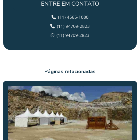
ENTRE EM CONTATO
ALUGUEL DE SUPER CONE
(11) 4565-1080
ALUGUEL TENDA CASAMENTO
(11) 94709-2823
ALUGUEL DE UNIFILA
(11) 94709-2823
ALUGUEL DE UNIFILAS SP
BOX TRUSS PARA ALUGAR
CONES DE SINALIZAÇÃO DE TRANSITO
Páginas relacionadas
GRADE PARA EVENTO
GRADES DE CONTENÇÃO PARA EVENTOS
GRADES DE PROTEÇÃO PARA EVENTOS
GRADIL PARA EVENTOS
GRADIL DE PROTEÇÃO PARA EVENTOS