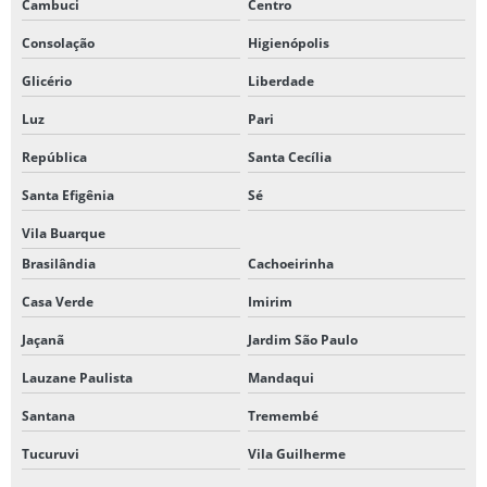
Cambuci
Centro
Consolação
Higienópolis
Glicério
Liberdade
Luz
Pari
República
Santa Cecília
Santa Efigênia
Sé
Vila Buarque
Brasilândia
Cachoeirinha
Casa Verde
Imirim
Jaçanã
Jardim São Paulo
Lauzane Paulista
Mandaqui
Santana
Tremembé
Tucuruvi
Vila Guilherme