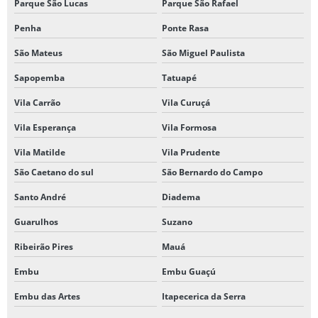
Parque São Lucas
Parque São Rafael
Penha
Ponte Rasa
São Mateus
São Miguel Paulista
Sapopemba
Tatuapé
Vila Carrão
Vila Curuçá
Vila Esperança
Vila Formosa
Vila Matilde
Vila Prudente
São Caetano do sul
São Bernardo do Campo
Santo André
Diadema
Guarulhos
Suzano
Ribeirão Pires
Mauá
Embu
Embu Guaçú
Embu das Artes
Itapecerica da Serra