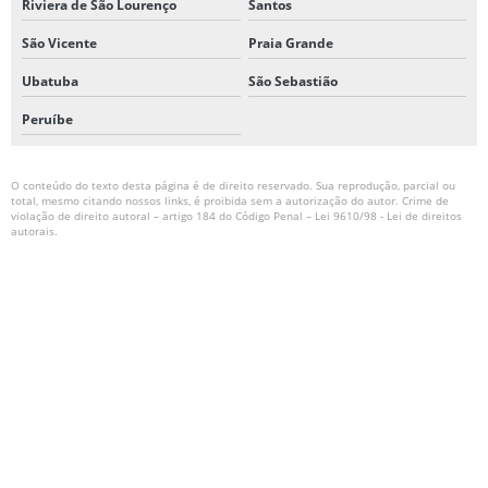
Riviera de São Lourenço
Santos
São Vicente
Praia Grande
Ubatuba
São Sebastião
Peruíbe
O conteúdo do texto desta página é de direito reservado. Sua reprodução, parcial ou
total, mesmo citando nossos links, é proibida sem a autorização do autor. Crime de
violação de direito autoral – artigo 184 do Código Penal –
Lei 9610/98 - Lei de direitos
autorais
.