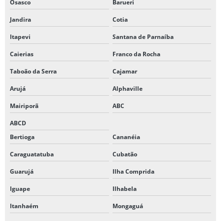
Osasco
Barueri
Jandira
Cotia
Itapevi
Santana de Parnaíba
Caierias
Franco da Rocha
Taboão da Serra
Cajamar
Arujá
Alphaville
Mairiporã
ABC
ABCD
Bertioga
Cananéia
Caraguatatuba
Cubatão
Guarujá
Ilha Comprida
Iguape
Ilhabela
Itanhaém
Mongaguá