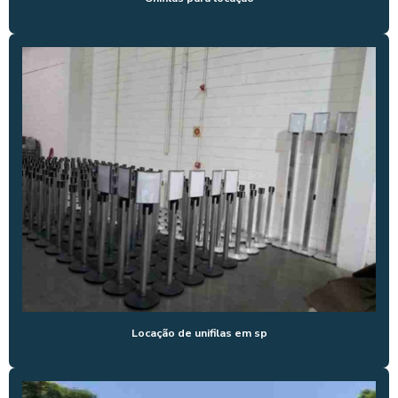
LOCAÇÃO DE TENDAS
LOCAÇÃO DE TENDAS EM SP
LOCAÇÃO DE UNIFILAS EM SP
PEDESTAL UNIFILA
PEDESTAL UNIFILA PREÇO
PÓRTICO PARA EVENTOS
SEPARADORES DE FILA PARA EVENTOS
SUPER CONE DE SINALIZAÇÃO
TENDA CHAPÉU DE BRUXA 10X10
TENDA CHAPÉU DE BRUXA 3X3
Locação de unifilas em sp
TENDA CHAPÉU DE BRUXA 4X4 PREÇO
TENDA CHAPÉU DE BRUXA 5X5