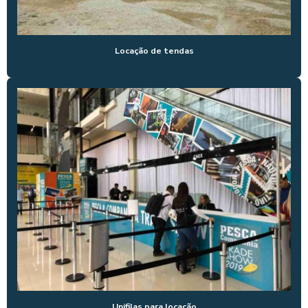
LOCAÇÃO DE BOX TRUSS
LOCAÇÃO DE BOX TRUSS PREÇO
Locação de tendas
LOCAÇÃO DE BOX TRUSS SP
LOCAÇÃO DE GRADIL PARA EVENTOS
LOCAÇÃO DE GRADIL PARA EVENTOS SP
LOCAÇÃO ORGANIZADOR DE FILA
LOCAÇÃO DE PAINEL BACKDROP
LOCAÇÃO DE PISO PARA EVENTOS
LOCAÇÃO DE PÓRTICO
LOCAÇÃO DE TENDA 10X10
LOCAÇÃO TENDA 5X5
LOCAÇÃO DE TENDA CHAPÉU DE BRUXA
Unifilas para locação